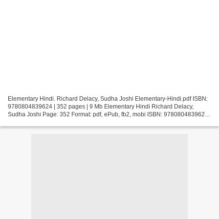
Elementary Hindi. Richard Delacy, Sudha Joshi Elementary-Hindi.pdf ISBN:
9780804839624 | 352 pages | 9 Mb Elementary Hindi Richard Delacy,
Sudha Joshi Page: 352 Format: pdf, ePub, fb2, mobi ISBN: 9780804839624
Publisher: Tuttle Publishing Download Elementary...