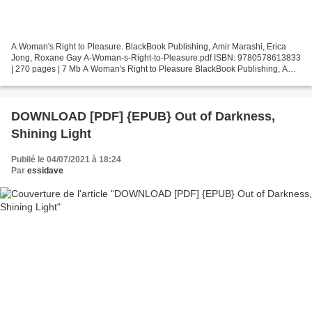
A Woman's Right to Pleasure. BlackBook Publishing, Amir Marashi, Erica
Jong, Roxane Gay A-Woman-s-Right-to-Pleasure.pdf ISBN: 9780578613833
| 270 pages | 7 Mb A Woman's Right to Pleasure BlackBook Publishing, Amir
Marashi, Erica Jong, Roxane Gay Page:...
DOWNLOAD [PDF] {EPUB} Out of Darkness,
Shining Light
Publié le 04/07/2021 à 18:24
Par
essidave