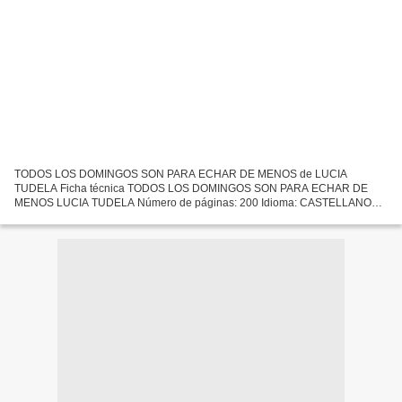
TODOS LOS DOMINGOS SON PARA ECHAR DE MENOS de LUCIA
TUDELA Ficha técnica TODOS LOS DOMINGOS SON PARA ECHAR DE
MENOS LUCIA TUDELA Número de páginas: 200 Idioma: CASTELLANO
Formatos: Pdf, ePub, MOBI, FB2 ISBN: 9788417284909 Editorial: MUEVE
TU LENGUA Año...