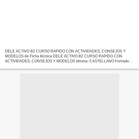
DELE ACTIVO B2 CURSO RAPIDO CON ACTIVIDADES, CONSEJOS Y
MODELOS de Ficha técnica DELE ACTIVO B2 CURSO RAPIDO CON
ACTIVIDADES, CONSEJOS Y MODELOS Idioma: CASTELLANO Formatos:
Pdf, ePub, MOBI, FB2 ISBN: 9788853622709 Editorial: ELI Año de edición:
2017...