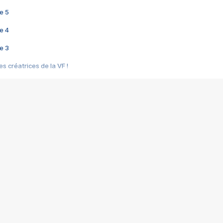
e 5
e 4
e 3
s créatrices de la VF !
e 2
e 1
e Mektoub My Love arrive enfin ! Rencontre avec Shaïn Boumedine et Sal
i : après Toni en famille
elle réalise le bouleversant Dites lui que je l'aime
ais ! Rencontre autour de Vie privée de Rebecca Zlotowski
 de Marguerite, Grave... Rencontre avec Ella Rumpf
 Les Rêveurs, un film intime sur la santé mentale